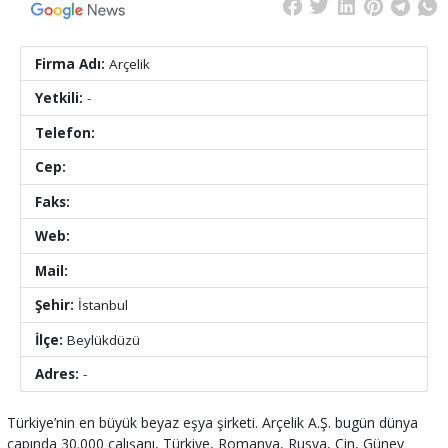
Firma Adı:
Arçelik
Yetkili:
-
Telefon:
Cep:
Faks:
Web:
Mail:
Şehir:
İstanbul
İlçe:
Beylükdüzü
Adres:
-
Türkiye’nin en büyük beyaz eşya şirketi. Arçelik A.Ş. bugün dünya
çapında 30.000 çalışanı, Türkiye, Romanya, Rusya, Çin, Güney