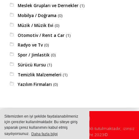
Meslek Grupları ve Dernekler
(1)
Mobilya / Doğrama
(0)
Müzik / Müzik Evi
(0)
Otomotiv / Rent a Car
(1)
Radyo ve Tv
(0)
Spor / Jimlastik
(0)
Sürücü Kursu
(1)
Temizlik Malzemeleri
(1)
Yazılım Firmaları
(0)
Sitemizden en iyi şekilde faydalanabilmeniz
için çerezler kullanılmaktadır. Bu siteye giriş
yaparak çerez kullanımını kabul etmiş
Sitemizde bulunan içeriklerin tüm hakları saklı tutulmaktadır, izinsiz
sayılıyorsunuz.
Daha fazla bilgi
içerikler kullanılamaz. Copyright 2023©