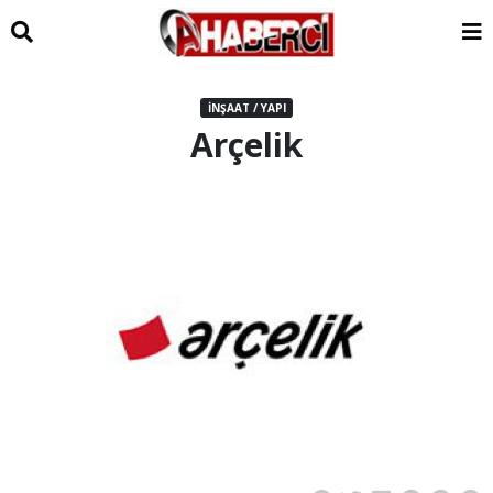
İNŞAAT / YAPI
Arçelik