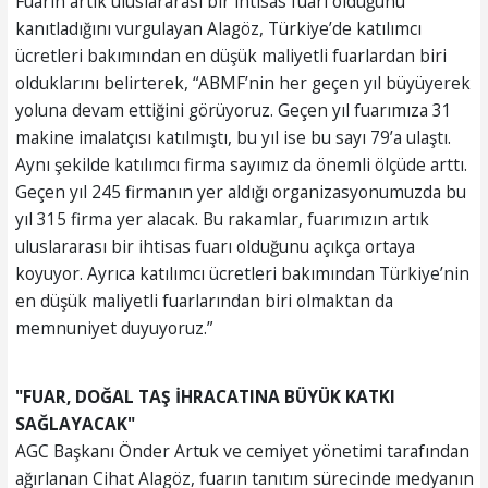
Fuarın artık uluslararası bir ihtisas fuarı olduğunu
kanıtladığını vurgulayan Alagöz, Türkiye’de katılımcı
ücretleri bakımından en düşük maliyetli fuarlardan biri
olduklarını belirterek, “ABMF’nin her geçen yıl büyüyerek
yoluna devam ettiğini görüyoruz. Geçen yıl fuarımıza 31
makine imalatçısı katılmıştı, bu yıl ise bu sayı 79’a ulaştı.
Aynı şekilde katılımcı firma sayımız da önemli ölçüde arttı.
Geçen yıl 245 firmanın yer aldığı organizasyonumuzda bu
yıl 315 firma yer alacak. Bu rakamlar, fuarımızın artık
uluslararası bir ihtisas fuarı olduğunu açıkça ortaya
koyuyor. Ayrıca katılımcı ücretleri bakımından Türkiye’nin
en düşük maliyetli fuarlarından biri olmaktan da
memnuniyet duyuyoruz.”
"FUAR, DOĞAL TAŞ İHRACATINA BÜYÜK KATKI
SAĞLAYACAK"
AGC Başkanı Önder Artuk ve cemiyet yönetimi tarafından
ağırlanan Cihat Alagöz, fuarın tanıtım sürecinde medyanın