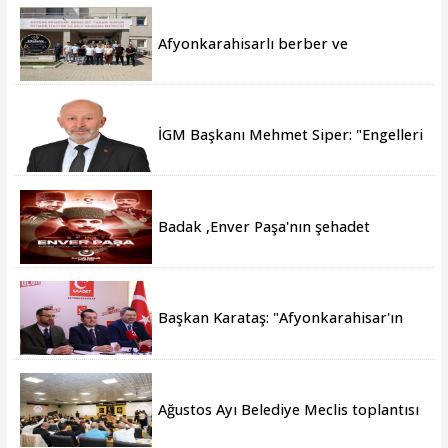
Afyonkarahisarlı berber ve
kuaförlerden anlamlı ziyaret
İGM Başkanı Mehmet Siper: "Engelleri
birlikte azaltıyoruz."
Badak ,Enver Paşa'nın şehadet
yıldönümü sebebiyle bir mesajı
yayımladı
Başkan Karataş: "Afyonkarahisar'ın
yanındayız!"
Ağustos Ayı Belediye Meclis toplantısı
gerçekleştirildi