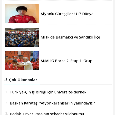
Afyonlu Güreşçiler U17 Dünya
Şampiyonası’nda Türkiye’yi temsil
edecek
MHP'de Başmakçı ve Sandıklı İlçe
Kongreleri gerçekleşti
ANALİG Bocce 2. Etap 1. Grup
Müsabakaları Afyonkarahisar'da sona
erdi
Çok Okunanlar
1.
Türkiye-Çin iş birliği için üniversite-dernek
buluşması yapıldı
2.
Başkan Karataş: "Afyonkarahisar'ın yanındayız!"
3.
Badak ,Enver Paşa'nın şehadet yıldönümü