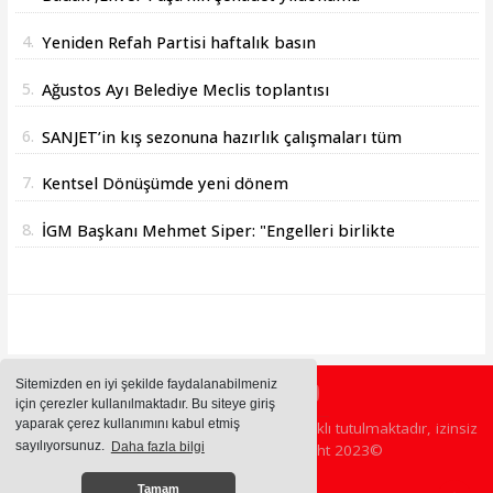
sebebiyle bir mesajı yayımladı
4.
Yeniden Refah Partisi haftalık basın
açıklamasını yayınladı
5.
Ağustos Ayı Belediye Meclis toplantısı
gerçekleştirildi
6.
SANJET’in kış sezonuna hazırlık çalışmaları tüm
hızıyla devam ediyor.
7.
Kentsel Dönüşümde yeni dönem
8.
İGM Başkanı Mehmet Siper: "Engelleri birlikte
azaltıyoruz."
Sitemizden en iyi şekilde faydalanabilmeniz
için çerezler kullanılmaktadır. Bu siteye giriş
yaparak çerez kullanımını kabul etmiş
Sitemizde bulunan içeriklerin tüm hakları saklı tutulmaktadır, izinsiz
sayılıyorsunuz.
Daha fazla bilgi
içerikler kullanılamaz. Copyright 2023©
Tamam