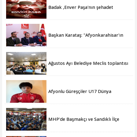
Badak ,Enver Paşa'nın şehadet
yıldönümü sebebiyle bir mesajı
yayımladı
Başkan Karataş: "Afyonkarahisar'ın
yanındayız!"
Ağustos Ayı Belediye Meclis toplantısı
gerçekleştirildi
Afyonlu Güreşçiler U17 Dünya
Şampiyonası’nda Türkiye’yi temsil
edecek
MHP'de Başmakçı ve Sandıklı İlçe
Kongreleri gerçekleşti