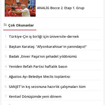
ANALİG Bocce 2. Etap 1. Grup
Müsabakaları Afyonkarahisar'da sona
erdi
Çok Okunanlar
1.
Türkiye-Çin iş birliği için üniversite-dernek
buluşması yapıldı
2.
Başkan Karataş: "Afyonkarahisar'ın yanındayız!"
3.
Badak ,Enver Paşa'nın şehadet yıldönümü
sebebiyle bir mesajı yayımladı
4.
Yeniden Refah Partisi haftalık basın
açıklamasını yayınladı
5.
Ağustos Ayı Belediye Meclis toplantısı
gerçekleştirildi
6.
SANJET’in kış sezonuna hazırlık çalışmaları tüm
hızıyla devam ediyor.
7.
Kentsel Dönüşümde yeni dönem