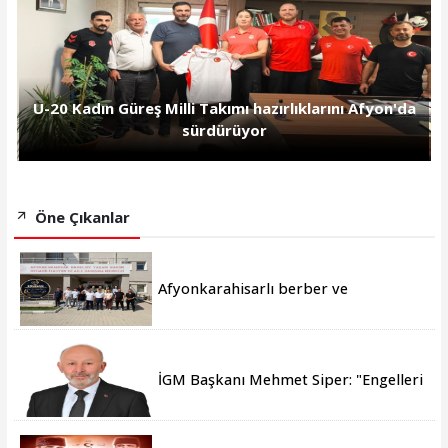
U-20 Kadın Güreş Milli Takımı hazırlıklarını Afyon'da
sürdürüyor
Öne Çıkanlar
Afyonkarahisarlı berber ve
kuaförlerden anlamlı ziyaret
İGM Başkanı Mehmet Siper: "Engelleri
birlikte azaltıyoruz."