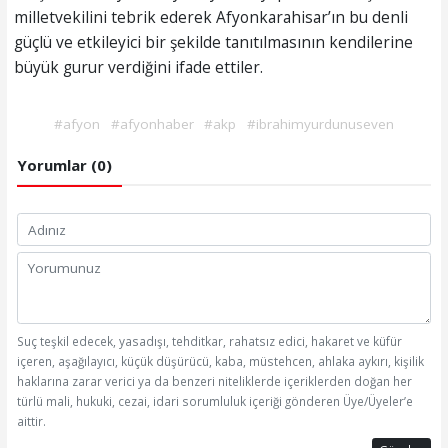
milletvekilini tebrik ederek Afyonkarahisar’ın bu denli
güçlü ve etkileyici bir şekilde tanıtılmasının kendilerine
büyük gurur verdiğini ifade ettiler.
#afyon
#afyonhaber
#akp
#ibrahimyurdunuseven
Yorumlar (0)
Suç teşkil edecek, yasadışı, tehditkar, rahatsız edici, hakaret ve küfür
içeren, aşağılayıcı, küçük düşürücü, kaba, müstehcen, ahlaka aykırı, kişilik
haklarına zarar verici ya da benzeri niteliklerde içeriklerden doğan her
türlü mali, hukuki, cezai, idari sorumluluk içeriği gönderen Üye/Üyeler’e
aittir.