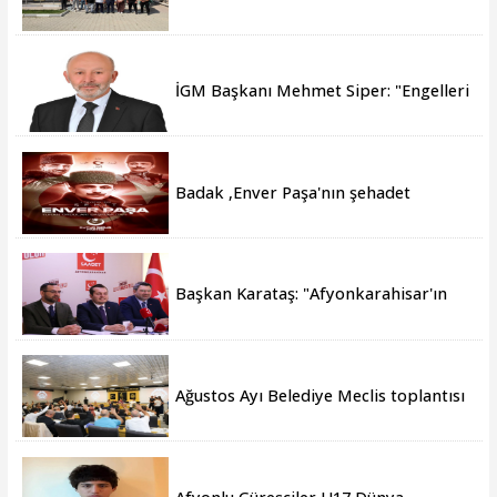
kuaförlerden anlamlı ziyaret
İGM Başkanı Mehmet Siper: "Engelleri
birlikte azaltıyoruz."
Badak ,Enver Paşa'nın şehadet
yıldönümü sebebiyle bir mesajı
yayımladı
Başkan Karataş: "Afyonkarahisar'ın
yanındayız!"
Ağustos Ayı Belediye Meclis toplantısı
gerçekleştirildi