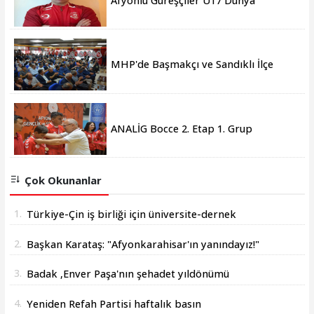
Afyonlu Güreşçiler U17 Dünya
Şampiyonası’nda Türkiye’yi temsil
edecek
MHP'de Başmakçı ve Sandıklı İlçe
Kongreleri gerçekleşti
ANALİG Bocce 2. Etap 1. Grup
Müsabakaları Afyonkarahisar'da sona
erdi
Çok Okunanlar
1.
Türkiye-Çin iş birliği için üniversite-dernek
buluşması yapıldı
2.
Başkan Karataş: "Afyonkarahisar'ın yanındayız!"
3.
Badak ,Enver Paşa'nın şehadet yıldönümü
sebebiyle bir mesajı yayımladı
4.
Yeniden Refah Partisi haftalık basın