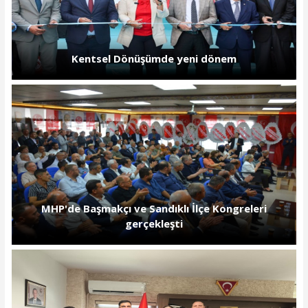
Kentsel Dönüşümde yeni dönem
MHP'de Başmakçı ve Sandıklı İlçe Kongreleri
gerçekleşti