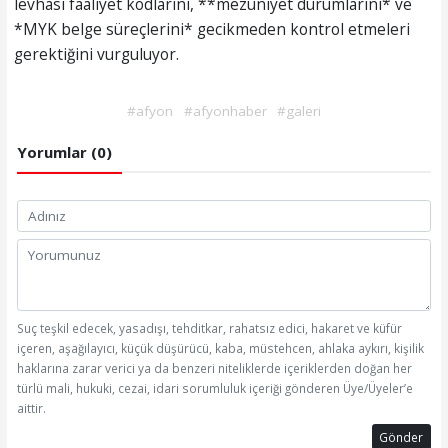
levhası faaliyet kodlarını, **mezuniyet durumlarını* ve
*MYK belge süreçlerini* gecikmeden kontrol etmeleri
gerektiğini vurguluyor.
#afyon
#afyonhaber
#galeri
Yorumlar (0)
Suç teşkil edecek, yasadışı, tehditkar, rahatsız edici, hakaret ve küfür
içeren, aşağılayıcı, küçük düşürücü, kaba, müstehcen, ahlaka aykırı, kişilik
haklarına zarar verici ya da benzeri niteliklerde içeriklerden doğan her
türlü mali, hukuki, cezai, idari sorumluluk içeriği gönderen Üye/Üyeler’e
aittir.
Gönder