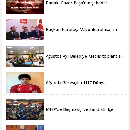
Badak ,Enver Paşa'nın şehadet
yıldönümü sebebiyle bir mesajı
yayımladı
Başkan Karataş: "Afyonkarahisar'ın
yanındayız!"
Ağustos Ayı Belediye Meclis toplantısı
gerçekleştirildi
Afyonlu Güreşçiler U17 Dünya
Şampiyonası’nda Türkiye’yi temsil
edecek
MHP'de Başmakçı ve Sandıklı İlçe
Kongreleri gerçekleşti