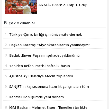
ANALİG Bocce 2. Etap 1. Grup
Müsabakaları Afyonkarahisar'da sona
erdi
Çok Okunanlar
1.
Türkiye-Çin iş birliği için üniversite-dernek
buluşması yapıldı
2.
Başkan Karataş: "Afyonkarahisar'ın yanındayız!"
3.
Badak ,Enver Paşa'nın şehadet yıldönümü
sebebiyle bir mesajı yayımladı
4.
Yeniden Refah Partisi haftalık basın
açıklamasını yayınladı
5.
Ağustos Ayı Belediye Meclis toplantısı
gerçekleştirildi
6.
SANJET’in kış sezonuna hazırlık çalışmaları tüm
hızıyla devam ediyor.
7.
Kentsel Dönüşümde yeni dönem
8.
İGM Başkanı Mehmet Siper: "Engelleri birlikte