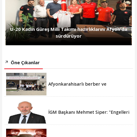
U-20 Kadın Güreş Milli Takımı hazırlıklarını Afyon'da
sürdürüyor
Öne Çıkanlar
Afyonkarahisarlı berber ve
kuaförlerden anlamlı ziyaret
İGM Başkanı Mehmet Siper: "Engelleri
birlikte azaltıyoruz."