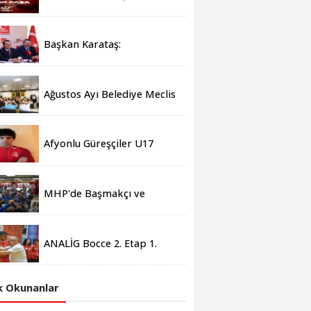
şehadet yıldönümü
sebebiyle bir mesajı
yayımladı
Başkan Karataş:
"Afyonkarahisar'ın
yanındayız!"
Ağustos Ayı Belediye Meclis
toplantısı gerçekleştirildi
Afyonlu Güreşçiler U17
Dünya Şampiyonası’nda
Türkiye’yi temsil edecek
MHP'de Başmakçı ve
Sandıklı İlçe Kongreleri
gerçekleşti
ANALİG Bocce 2. Etap 1.
Grup Müsabakaları
Afyonkarahisar'da sona erdi
 Okunanlar