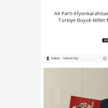
22:21 - Yeniden Refah Partisi haftalı
AK Parti Afyonkarahisar
Türkiye Büyük Millet 
GÜ
Editör - Yüksel Elçi