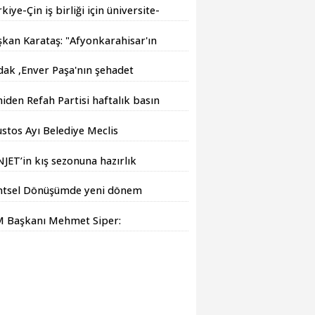
kiye-Çin iş birliği için üniversite-
nek buluşması yapıldı
kan Karataş: "Afyonkarahisar'ın
ındayız!"
dak ,Enver Paşa'nın şehadet
dönümü sebebiyle bir mesajı
iden Refah Partisi haftalık basın
yımladı
klamasını yayınladı
stos Ayı Belediye Meclis
lantısı gerçekleştirildi
JET’in kış sezonuna hazırlık
ışmaları tüm hızıyla devam
ntsel Dönüşümde yeni dönem
yor.
M Başkanı Mehmet Siper:
gelleri birlikte azaltıyoruz."