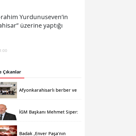
 İbrahim Yurdunuseven’in
hisar” üzerine yaptığı
1:00
 Çıkanlar
Afyonkarahisarlı berber ve
kuaförlerden anlamlı
ziyaret
İGM Başkanı Mehmet Siper:
"Engelleri birlikte
azaltıyoruz."
Badak ,Enver Paşa'nın