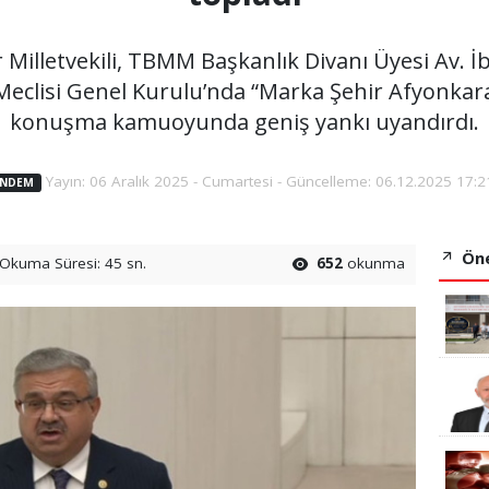
k basın açıklamasını yayınladı
 Milletvekili, TBMM Başkanlık Divanı Üyesi Av.
Meclisi Genel Kurulu’nda “Marka Şehir Afyonkara
konuşma kamuoyunda geniş yankı uyandırdı.
Yayın: 06 Aralık 2025 - Cumartesi - Güncelleme: 06.12.2025 17:2
NDEM
Öne
Okuma Süresi: 45 sn.
652
okunma