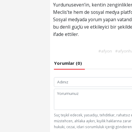
Yurdunuseven’in, kentin zenginlikler
Meclis’te hem de sosyal medya platfo
Sosyal medyada yorum yapan vatandaşl
bu denli güçlü ve etkileyici bir şekil
ifade ettiler.
#afyon
#afyonh
Yorumlar (0)
Suç teşkil edecek, yasadışı, tehditkar, rahatsız 
müstehcen, ahlaka aykırı, kişilik haklarına zarar
hukuki, cezai, idari sorumluluk içeriği gönderen 