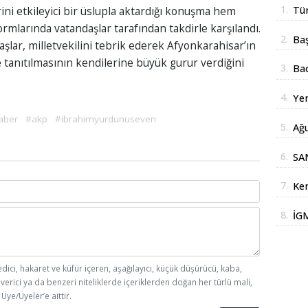
1.
Tür
ini etkileyici bir üslupla aktardığı konuşma hem
rmlarında vatandaşlar tarafından takdirle karşılandı.
der
2.
Baş
ar, milletvekilini tebrik ederek Afyonkarahisar’ın
yan
de tanıtılmasının kendilerine büyük gurur verdiğini
3.
Ba
yıl
4.
Yen
ya
açı
aber
#akp
#ibrahimyurdunuseven
5.
Ağu
top
6.
SAN
çal
7.
Ke
edi
8.
İG
"En
edici, hakaret ve küfür içeren, aşağılayıcı, küçük düşürücü, kaba,
 verici ya da benzeri niteliklerde içeriklerden doğan her türlü mali,
Üye/Üyeler’e aittir.