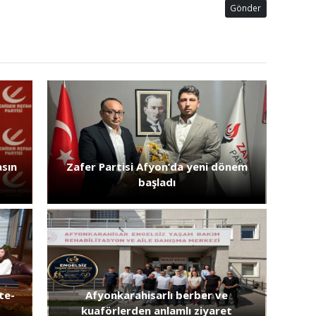
Gönder
asın
Zafer Partisi Afyon’da yeni dönem
başladı
ite-
Afyonkarahisarlı berber ve
kuaförlerden anlamlı ziyaret