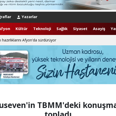
sağlık kontrolleri tamamlandı
raflar
Yazarlar
uaförlerden anlamlı ziyaret
Afyon
Kültür
Teknoloji
Sağlık
Siyaset
Asayiş
Ya
 hazırlıklarını Afyon'da sürdürüyor
gelleri birlikte azaltıyoruz."
önem
lık çalışmaları tüm hızıyla devam ediyor.
et yıldönümü sebebiyle bir mesajı yayımladı
useven'in TBMM'deki konuşma
topladı