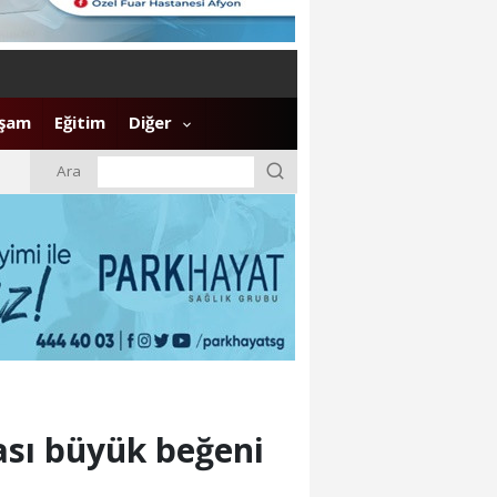
şam
Eğitim
Diğer
Ara
sı büyük beğeni